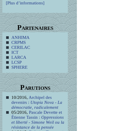
[Plus d’informations]
Partenaires
ANHIMA
CRPMS
CERILAC
ICT
LARCA
LCSP
SPHERE
Parutions
10/2016,
Archipel des
devenirs :
Utopia Nova - La
démocratie, radicalement
05/2016,
Pascale Devette et
Étienne Tassin :
Oppressions
et liberté - Simone Weil ou la
résistance de la pensée