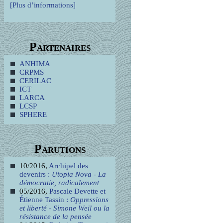
[Plus d’informations]
Partenaires
ANHIMA
CRPMS
CERILAC
ICT
LARCA
LCSP
SPHERE
Parutions
10/2016,
Archipel des
devenirs :
Utopia Nova - La
démocratie, radicalement
05/2016,
Pascale Devette et
Étienne Tassin :
Oppressions
et liberté - Simone Weil ou la
résistance de la pensée