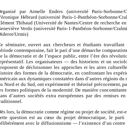
Organisé par Armelle Enders (université Paris-Sorbonne/C
éronique Hébrard (université Paris-1-Panthéon-Sorbonne/C
lément Thibaud (Université de Nantes/Centre de recherche en hi
eneviève Verdo (université Paris-1-Panthéon-Sorbonne/Cralmi)
iderot/Urmis)
e séminaire, ouvert aux chercheurs et étudiants travaillant 
ériode contemporaine, fait le pari d’une démarche comparatiste
e la démocratie et de l’espace public, entre l’ère des révoluti
eprésentatif. Les organisateurs — des historiens et un sociol
roposent de décloisonner les approches et les aires culturelle
istoire des formes de la démocratie, en confrontant les expéri
méricain aux dynamiques constatées dans d’autres régions du
u Nord et du Sud, ont expérimenté et théorisé précocement, pa
es formes politiques de la modernité. De manière concomitante,
ans d’autres sociétés extra européennes par des remises en 
raditionnel.
ès lors, la démocratie comme régime ou projet de société, est-el
ette question est au cœur du projet démocratique, le parti
élibérément avec le diffusionnisme — l’existence d’un centr