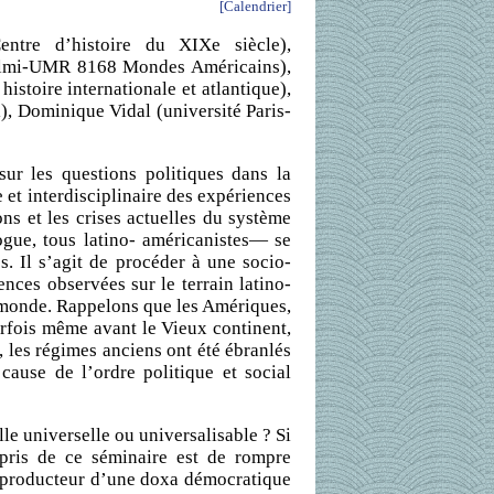
[Calendrier]
entre d’histoire du XIXe siècle),
ralmi-UMR 8168 Mondes Américains),
stoire internationale et atlantique),
, Dominique Vidal (université Paris-
sur les questions politiques dans la
 et interdisciplinaire des expériences
ons et les crises actuelles du système
ogue, tous latino- américanistes— se
s. Il s’agit de procéder à une socio-
ences observées sur le terrain latino-
 monde. Rappelons que les Amériques,
rfois même avant le Vieux continent,
 les régimes anciens ont été ébranlés
cause de l’ordre politique et social
le universelle ou universalisable ? Si
 pris de ce séminaire est de rompre
e producteur d’une doxa démocratique