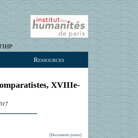
l'IHP
Ressources
omparatistes, XVIIIe-
2017
[Documents joints]