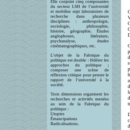
Elle conjoint cinq composantes
du secteur LSH de l’université
et mobilise sept laboratoires de
recherche dans plusieurs
V
disciplines : anthropologie,
C
sociologie, philosophie,
G
histoire, géographie, Études
D
anglophones, littérature,
psychanalyse, études
C
cinématographiques, etc.
p
L’objet de la Fabrique du
d
politique est double : fédérer les
r
approches du politique ;
p
composer une scène de
h
réflexion critique pour penser le
rapport de l’université à la
a
société.
d
l
Trois dimensions organisent les
d
recherches et activités menées
t
au sein de la Fabrique du
politique :
Utopies
D
Émancipations
c
Radicalisations.
d