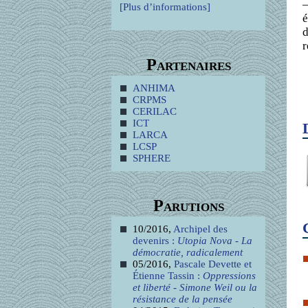
—
[Plus d’informations]
é
d
r
Partenaires
ANHIMA
CRPMS
CERILAC
ICT
LARCA
LCSP
SPHERE
Parutions
10/2016,
Archipel des
devenirs :
Utopia Nova - La
démocratie, radicalement
05/2016,
Pascale Devette et
Étienne Tassin :
Oppressions
et liberté - Simone Weil ou la
résistance de la pensée