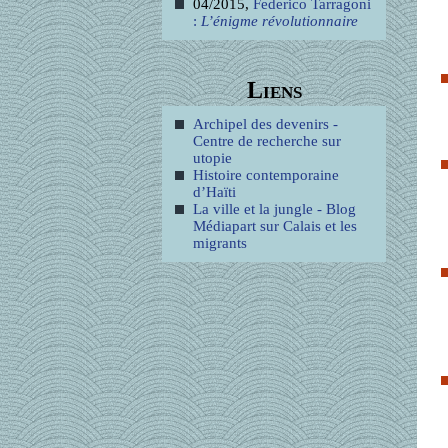
04/2015,
Federico Tarragoni
:
L’énigme révolutionnaire
Liens
Archipel des devenirs -
Centre de recherche sur
utopie
Histoire contemporaine
d’Haïti
La ville et la jungle - Blog
Médiapart sur Calais et les
migrants