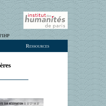
l'IHP
Ressources
ères