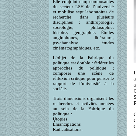
Elle conjoint cinq composantes
du secteur LSH de l’université
et mobilise sept laboratoires de
recherche dans plusieurs
disciplines : anthropologie,
sociologie, philosophie,
histoire, géographie, Études
anglophones, littérature,
psychanalyse, études
cinématographiques, etc.
L’objet de la Fabrique du
politique est double : fédérer les
approches du politique ;
I
composer une scène de
réflexion critique pour penser le
a
rapport de l’université à la
a
société.
C
Trois dimensions organisent les
R
recherches et activités menées
au sein de la Fabrique du
politique :
C
Utopies
C
Émancipations
C
Radicalisations.