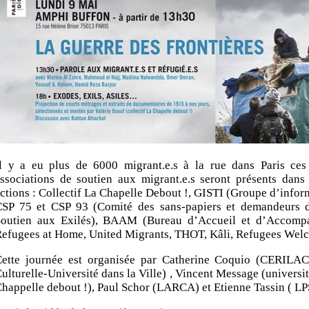
l y a eu plus de 6000 migrant.e.s à la rue dans Paris ces 
ssociations de soutien aux migrant.e.s seront présents dans
ctions : Collectif La Chapelle Debout !, GISTI (Groupe d’infor
SP 75 et CSP 93 (Comité des sans-papiers et demandeurs d’
Soutien aux Exilés), BAAM (Bureau d’Accueil et d’Accomp
efugees at Home, United Migrants, THOT, Kâli, Refugees We
ette journée est organisée par Catherine Coquio (CERILAC-
ulturelle-Université dans la Ville) , Vincent Message (universit
happelle debout !), Paul Schor (LARCA) et Etienne Tassin ( LP