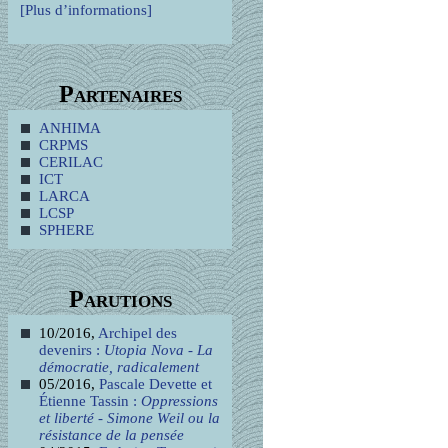
[Plus d’informations]
Partenaires
ANHIMA
CRPMS
CERILAC
ICT
LARCA
LCSP
SPHERE
Parutions
10/2016,
Archipel des
devenirs :
Utopia Nova - La
démocratie, radicalement
05/2016,
Pascale Devette et
Étienne Tassin :
Oppressions
et liberté - Simone Weil ou la
résistance de la pensée